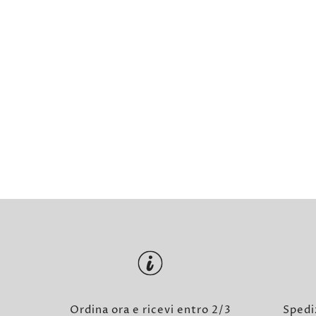
Ordina ora e ricevi entro 2/3
Spedi