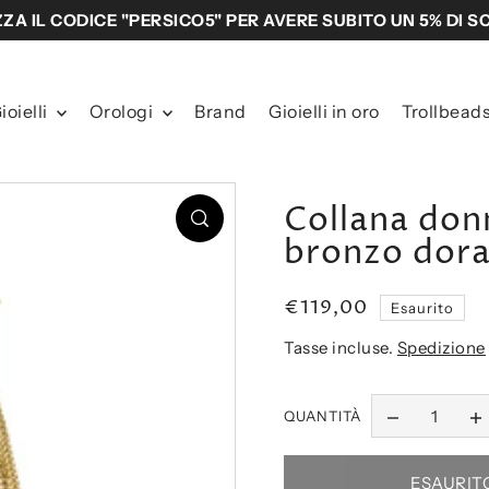
ZZA IL CODICE "PERSICO5" PER AVERE SUBITO UN 5% DI 
ioielli
Orologi
Brand
Gioielli in oro
Trollbead
Collana do
bronzo dor
€119,00
Esaurito
Tasse incluse.
Spedizione
QUANTITÀ