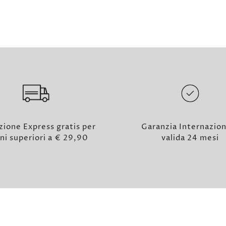
zione Express gratis per
Garanzia Internazio
ni superiori a € 29,90
valida 24 mesi