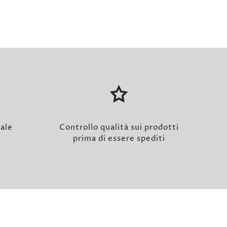
nale
Controllo qualità sui prodotti
prima di essere spediti