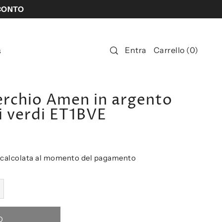
SCONTO
Entra
Carrello
(
0
)
s
erchio Amen in argento
i verdi ET1BVE
calcolata al momento del pagamento