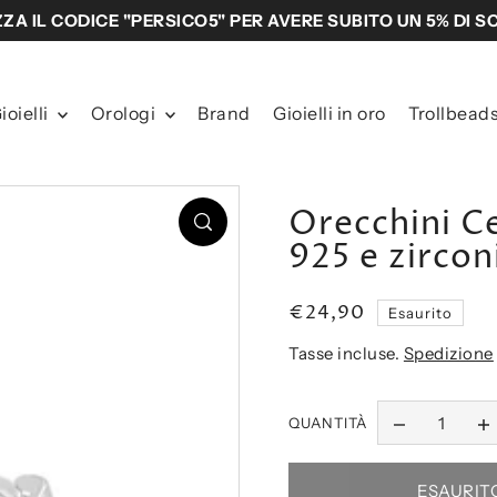
ZZA IL CODICE "PERSICO5" PER AVERE SUBITO UN 5% DI 
ioielli
Orologi
Brand
Gioielli in oro
Trollbead
Orecchini C
925 e zircon
€24,90
Esaurito
Tasse incluse.
Spedizione
QUANTITÀ